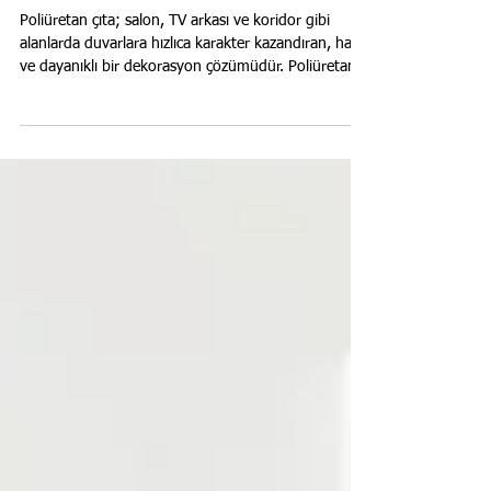
Poliüretan Çıta Modelleri ile
Dekoratif Duvar Fikirleri
Poliüretan çıta; salon, TV arkası ve koridor gibi
alanlarda duvarlara hızlıca karakter kazandıran, hafif
ve dayanıklı bir dekorasyon çözümüdür. Poliüretan
çıta nedir? Neden tercih edilir? Poliüretan çıta; duvar
ve tavanlarda çerçeveleme, lambri görünümü veya
modern çizgiler oluşturmak için kullanılan,
boyanabilir ve neme dayanıklı bir malzemedir. Ahşap
çıta uygulamalarına göre daha hafif olması, düzgün
yüzey vermesi ve kolay kesilip yapıştırılabilmesi
nedeniyle sık tercih edi